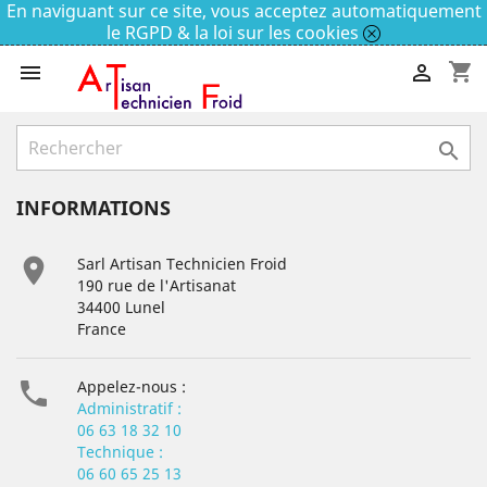
En naviguant sur ce site, vous acceptez automatiquement
le RGPD & la loi sur les cookies
shopping_cart



INFORMATIONS

Sarl Artisan Technicien Froid
190 rue de l'Artisanat
34400 Lunel
France

Appelez-nous :
Administratif :
06 63 18 32 10
Technique :
06 60 65 25 13