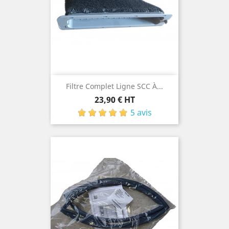
Filtre Complet Ligne SCC À...
Prix
23,90 € HT
5 avis