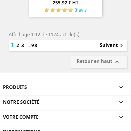
Prix
255,92 € HT
3 avis
Affichage 1-12 de 1174 article(s)
1
Suivant
2
3
…
98

Retour en haut

PRODUITS

NOTRE SOCIÉTÉ

VOTRE COMPTE
