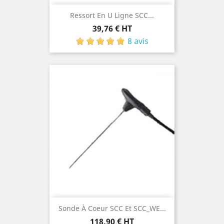
Ressort En U Ligne SCC...
Prix
39,76 € HT
8 avis
Sonde À Coeur SCC Et SCC_WE...
Prix
118,90 € HT