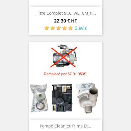
Filtre Complet SCC_WE, CM_P...
Prix
22,30 € HT
6 avis
Pompe Cleanjet Frima Et...