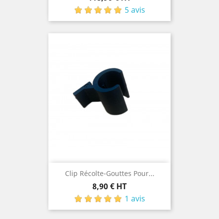
5 avis
Clip Récolte-Gouttes Pour...
Prix
8,90 € HT
1 avis