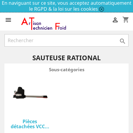
En naviguant sur ce site, vous acceptez automatiquement
le RGPD & la loi sur les cookies
shopping_cart



SAUTEUSE RATIONAL
Sous-catégories
Pièces
détachées VCC...