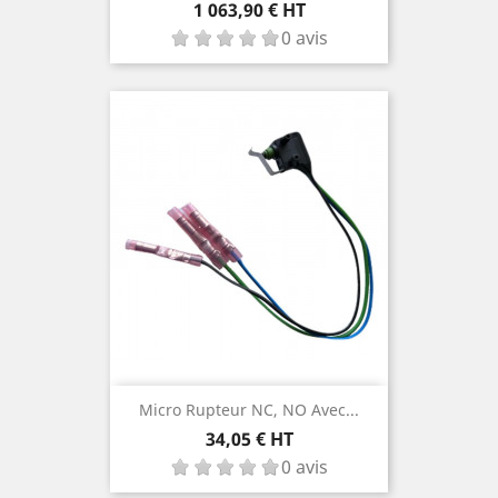
Prix
1 063,90 € HT
0 avis
Micro Rupteur NC, NO Avec...
Prix
34,05 € HT
0 avis