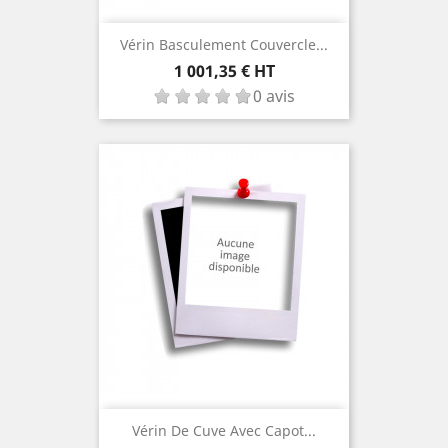
Vérin Basculement Couvercle...
Prix
1 001,35 € HT
0 avis
Vérin De Cuve Avec Capot...