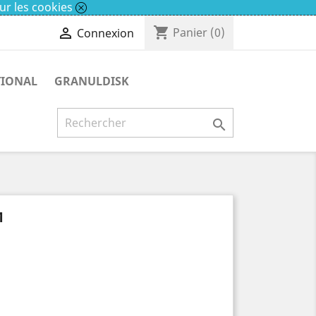
ur les cookies
shopping_cart

Panier
(0)
Connexion
TIONAL
GRANULDISK

M