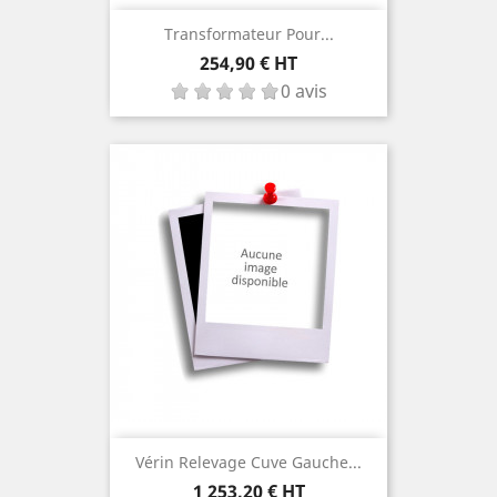
Transformateur Pour...
Prix
254,90 € HT
0 avis
Vérin Relevage Cuve Gauche...
Prix
1 253,20 € HT