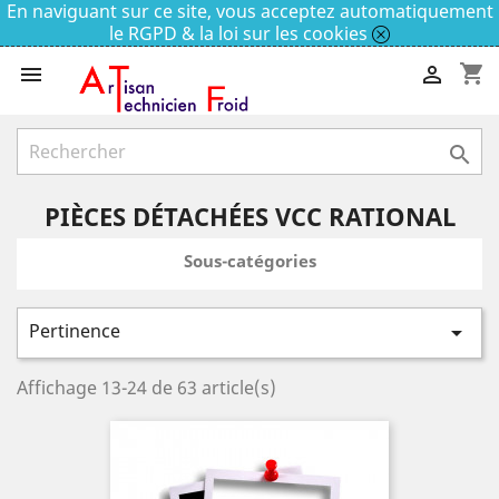
En naviguant sur ce site, vous acceptez automatiquement
le RGPD & la loi sur les cookies
shopping_cart



PIÈCES DÉTACHÉES VCC RATIONAL
Sous-catégories
Pertinence

Affichage 13-24 de 63 article(s)