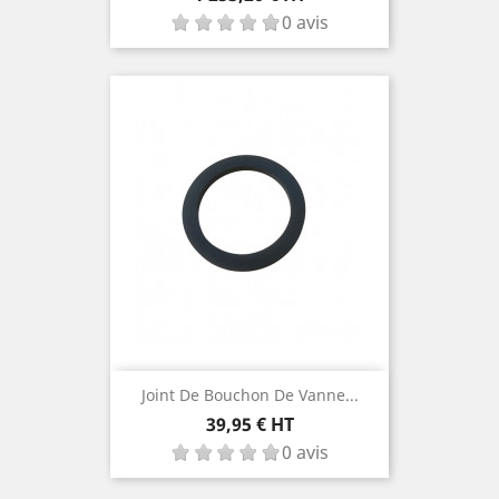
0 avis
Joint De Bouchon De Vanne...
Prix
39,95 € HT
0 avis