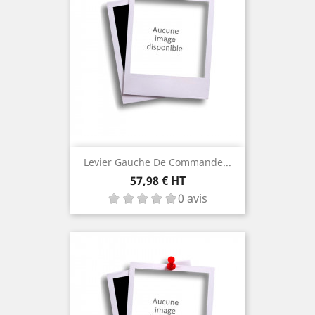
Levier Gauche De Commande...
Prix
57,98 € HT
0 avis