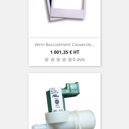
Vérin Basculement Couvercle...
Prix
1 001,35 € HT
0 avis