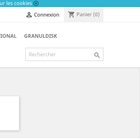
ur les cookies
shopping_cart

Panier
(0)
Connexion
TIONAL
GRANULDISK
