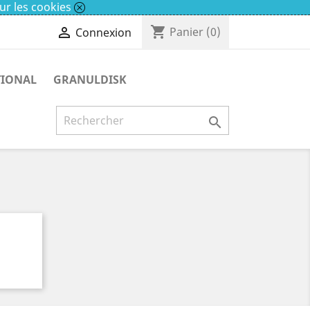
ur les cookies
shopping_cart

Panier
(0)
Connexion
TIONAL
GRANULDISK
