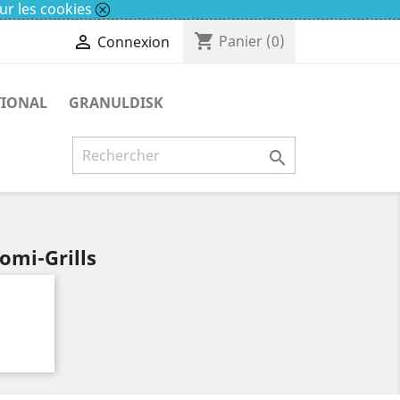
ur les cookies
shopping_cart

Panier
(0)
Connexion
TIONAL
GRANULDISK

omi-Grills