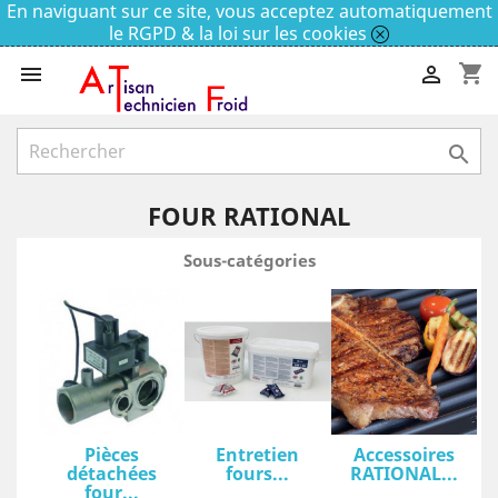
En naviguant sur ce site, vous acceptez automatiquement
le RGPD & la loi sur les cookies
shopping_cart



FOUR RATIONAL
Sous-catégories
Pièces
Entretien
Accessoires
détachées
fours...
RATIONAL...
four...