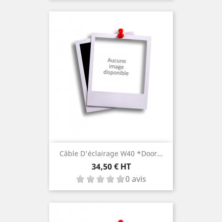
Câble D'éclairage W40 *door...
Prix
34,50 € HT
0 avis