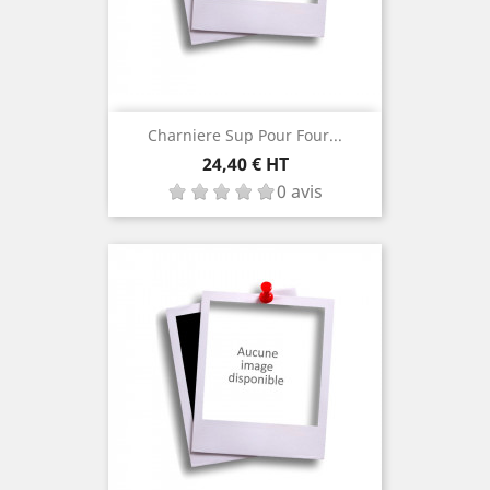
Charniere Sup Pour Four...
Prix
24,40 € HT
0 avis