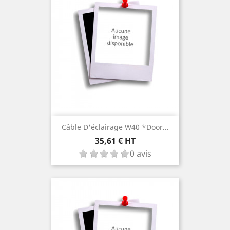
Câble D'éclairage W40 *door...
Prix
35,61 € HT
0 avis