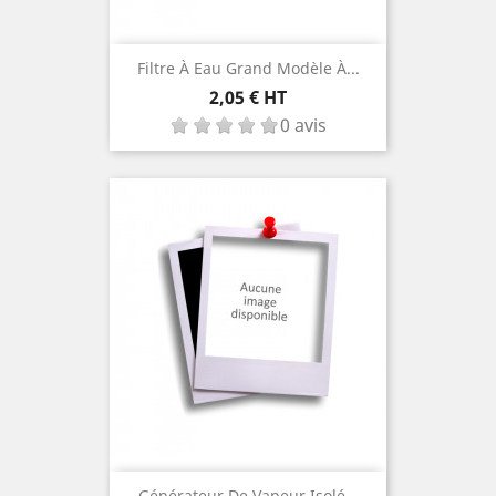
Filtre À Eau Grand Modèle À...
Prix
2,05 € HT
0 avis
Générateur De Vapeur Isolé...