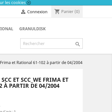
ur les cookies
shopping_cart

Panier
(0)
Connexion
TIONAL
GRANULDISK

rima et Rational 61-102 à partir de 04/2004
SCC ET SCC_WE FRIMA ET
 À PARTIR DE 04/2004
s
 d'avis :
5