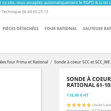
 ce site, vous acceptez automatiquement le RGPD & la loi s
- Technique 06 60 65 25 13
PIÈCES DÉTACHÉES
FOUR RATIONAL
SAUTEUSE RA
ées four Frima et Rational
Sonde à coeur SCC et SCC_WE F
SONDE À COEUR 
RATIONAL 61-102
118,90 € HT
Lire les 5 avi
Note moyenne :
10
/10
Nombre