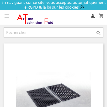
En naviguant sur ce site, vous acceptez automatiquement
le RGPD & la loi sur les cookies
shopping_cart


