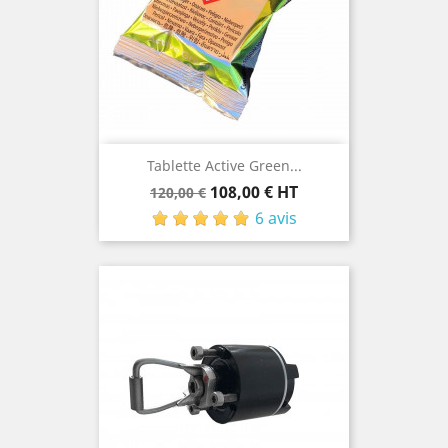
Tablette Active Green...
Prix
Prix
108,00 € HT
120,00 €
de
6 avis
base