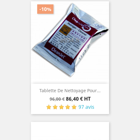
-10%
Tablette De Nettoyage Pour...
Prix
Prix
86,40 € HT
96,00 €
de
97 avis
base