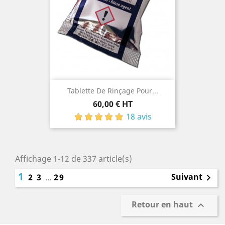
Tablette De Rinçage Pour...
Prix
60,00 € HT
18 avis
Affichage 1-12 de 337 article(s)
1
Suivant
2
3
…
29

Retour en haut
