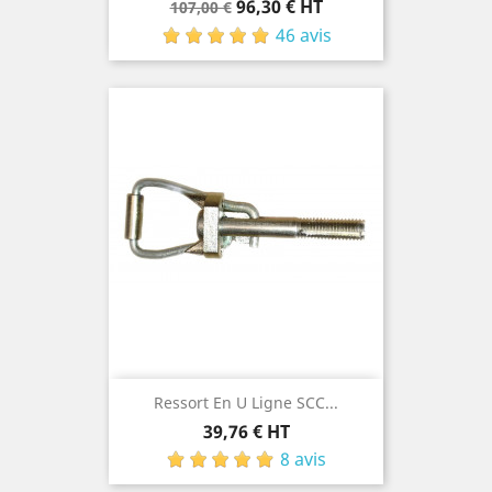
Prix
Prix
96,30 € HT
107,00 €
de
46 avis
base
Ressort En U Ligne SCC...
Prix
39,76 € HT
8 avis