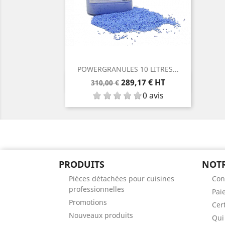
POWERGRANULES 10 LITRES...
Aperçu rapide

Prix
Prix
289,17 € HT
310,00 €
de
0 avis
base
PRODUITS
NOTR
Pièces détachées pour cuisines
Con
professionnelles
Pai
Promotions
Cert
Nouveaux produits
Qui