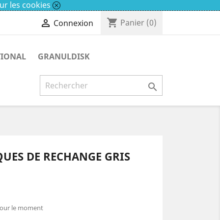
ur les cookies
shopping_cart

Panier
(0)
Connexion
TIONAL
GRANULDISK

IQUES DE RECHANGE GRIS
pour le moment