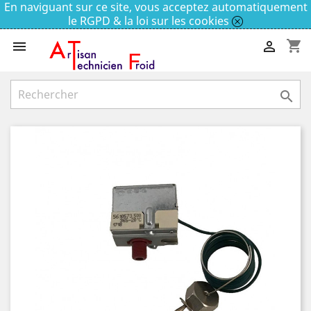
En naviguant sur ce site, vous acceptez automatiquement
le RGPD & la loi sur les cookies
shopping_cart


