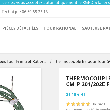
 ce site, vous acceptez automatiquement le RGPD & la loi s
- Technique 06 60 65 25 13
PIÈCES DÉTACHÉES
FOUR RATIONAL
SAUTEUSE RA
ées four Frima et Rational
Thermocouple B5 pour four 
THERMOCOUPLE 
CM_P 201/202E 
24,10 € HT
Lire l'avis
Note moyenne :
10
/10
Nombre