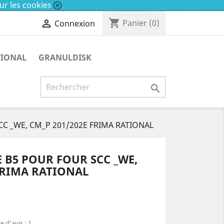
ur les cookies
shopping_cart

Panier
(0)
Connexion
TIONAL
GRANULDISK

SCC _WE, CM_P 201/202E FRIMA RATIONAL
B5 POUR FOUR SCC _WE,
FRIMA RATIONAL
 d'avis :
1