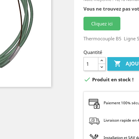
Vous ne trouvez pas vot
Cliquez ici
Thermocouple B5 Ligne S
Quantité

AJOU

Produit en stock !
Paiement 100% sécur
Livraison rapide en
Installation et SAV 