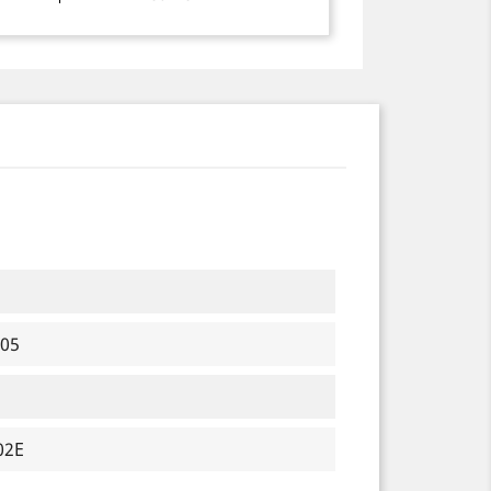
105
02E