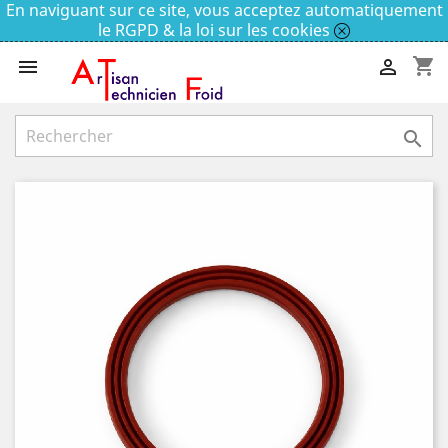
En naviguant sur ce site, vous acceptez automatiquement
le RGPD & la loi sur les cookies
shopping_cart


