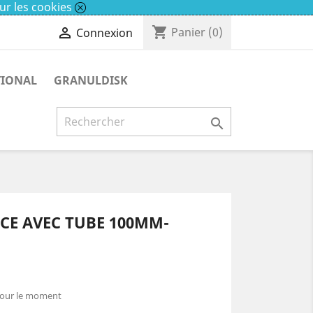
ur les cookies
shopping_cart

Panier
(0)
Connexion
TIONAL
GRANULDISK

CE AVEC TUBE 100MM-
pour le moment