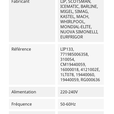
Fabricant
LIP, SCOTSMAN,
ICEMATIC, BARLINE,
MIGEL, SIMAG,
KASTEL, MACH,
WHIRLPOOL,
MONDIAL-ELITE,
NUOVA SIMONELLI,
EURFRIGOR
Référence
LIP133,
771985006358,
310054,
CM19440059,
16000018, 4121002E,
1LT078, 19440060,
19440059, RG000636
Alimentation
220-240V
Fréquence
50-60Hz