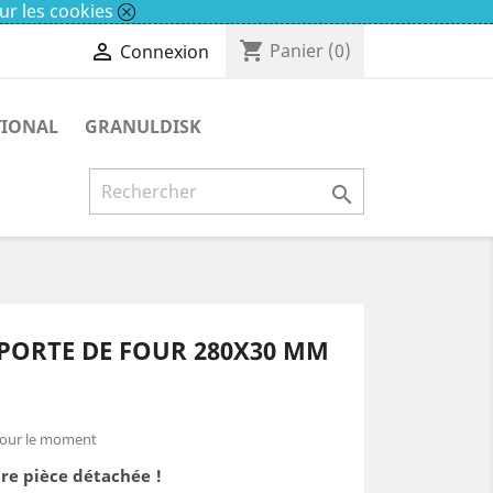
ur les cookies
shopping_cart

Panier
(0)
Connexion
TIONAL
GRANULDISK

PORTE DE FOUR 280X30 MM
pour le moment
re pièce détachée !