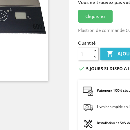
Vous ne trouvez pas vot
Cliquez ici
Plastron de commande 
Quantité

AJOU

5 JOURS SI DISPO A 
Paiement 100% sécur
Livraison rapide en
Installation et SAV 