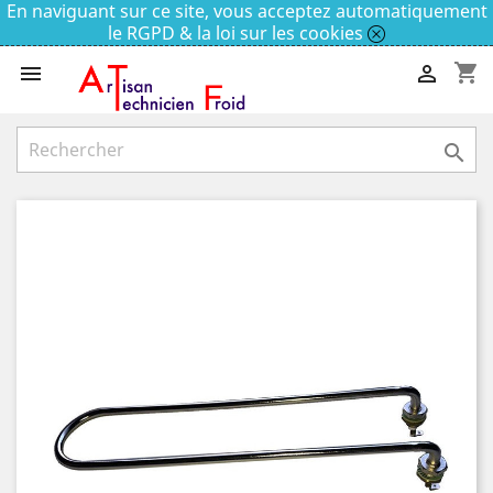
En naviguant sur ce site, vous acceptez automatiquement
le RGPD & la loi sur les cookies
shopping_cart


