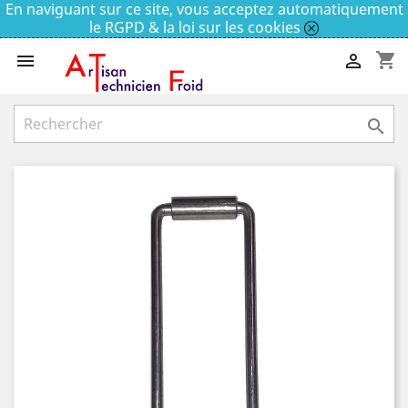
En naviguant sur ce site, vous acceptez automatiquement
le RGPD & la loi sur les cookies
shopping_cart


