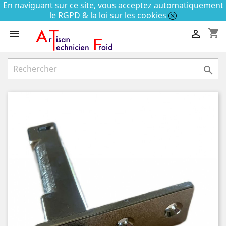
En naviguant sur ce site, vous acceptez automatiquement
le RGPD & la loi sur les cookies
shopping_cart


