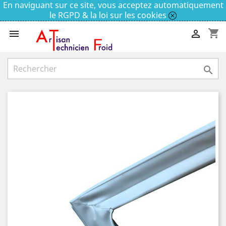
En naviguant sur ce site, vous acceptez automatiquement
le RGPD & la loi sur les cookies
shopping_cart


