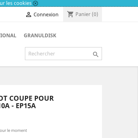
ur les cookies
shopping_cart

Panier
(0)
Connexion
TIONAL
GRANULDISK

OT COUPE POUR
0A - EP15A
pour le moment