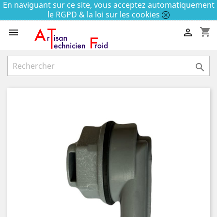
En naviguant sur ce site, vous acceptez automatiquement
le RGPD & la loi sur les cookies
shopping_cart


