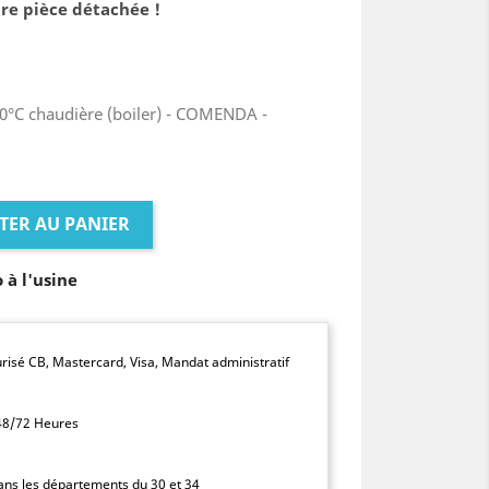
re pièce détachée !
10°C chaudière (boiler) - COMENDA -
TER AU PANIER
o à l'usine
isé CB, Mastercard, Visa, Mandat administratif
 48/72 Heures
dans les départements du 30 et 34