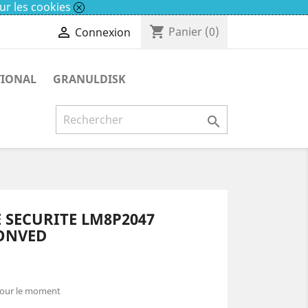
ur les cookies
shopping_cart

Panier
(0)
Connexion
TIONAL
GRANULDISK

 SECURITE LM8P2047
ONVED
pour le moment