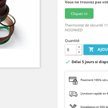
Vous ne trouvez pas vot
Cliquez ici
Thermostat de sécurité 1
HOONVED
Quantité

AJOU

Délai 5 jours si disp
Paiement 100% sécur
Livraison rapide en
Installation et SAV 