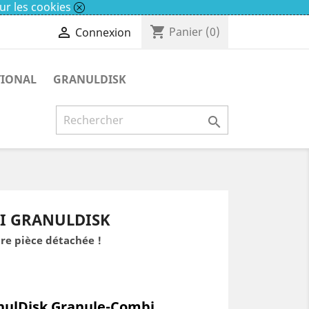
ur les cookies
shopping_cart

Panier
(0)
Connexion
TIONAL
GRANULDISK

I GRANULDISK
re pièce détachée !
anulDisk Granule-Combi