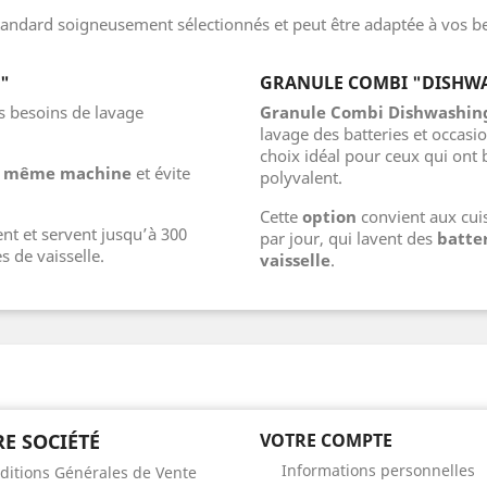
standard soigneusement sélectionnés et peut être adaptée à vos
"
GRANULE COMBI "DISHWA
s besoins de lavage
Granule Combi Dishwashing
lavage des batteries et occasi
choix idéal pour ceux qui ont
e
même machine
et évite
polyvalent.
Cette
option
convient aux cuis
nt et servent jusqu’à 300
par jour, qui lavent des
batte
s de vaisselle.
vaisselle
.
E SOCIÉTÉ
VOTRE COMPTE
Informations personnelles
ditions Générales de Vente