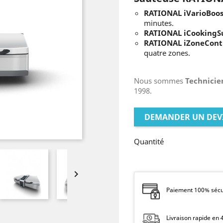
RATIONAL iVarioBoos
minutes.
RATIONAL iCookingSu
RATIONAL iZoneContr
quatre zones.
Nous sommes
Technicie
1998.
DEMANDER UN DEV
Quantité

Paiement 100% sécur
Livraison rapide en