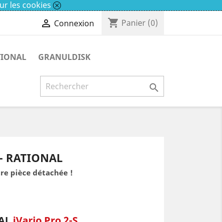
ur les cookies
shopping_cart

Panier
(0)
Connexion
TIONAL
GRANULDISK

 - RATIONAL
re pièce détachée !
AL
iVario Pro 2-S