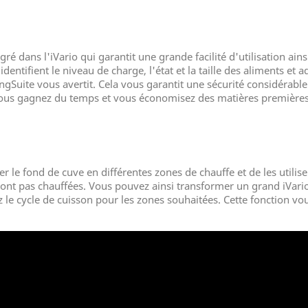
égré dans l'iVario qui garantit une grande facilité d'utilisation ai
 identifient le niveau de charge, l'état et la taille des aliments e
ngSuite vous avertit. Cela vous garantit une sécurité considérable
ous gagnez du temps et vous économisez des matières premières 
r le fond de cuve en différentes zones de chauffe et de les utilis
 sont pas chauffées. Vous pouvez ainsi transformer un grand iVari
z le cycle de cuisson pour les zones souhaitées. Cette fonction vo