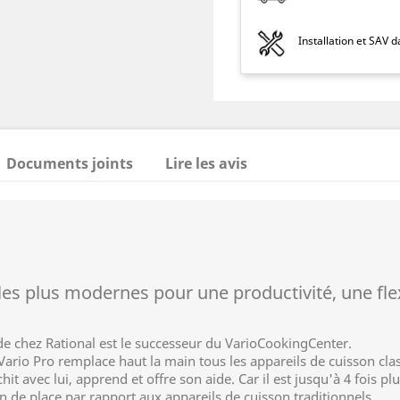
Installation et SAV 
Documents joints
Lire les avis
es plus modernes pour une productivité, une flexi
de chez Rational est le successeur du VarioCookingCenter.
l'iVario Pro remplace haut la main tous les appareils de cuisson cla
échit avec lui, apprend et offre son aide. Car il est jusqu'à 4 fois
n de place par rapport aux appareils de cuisson traditionnels.