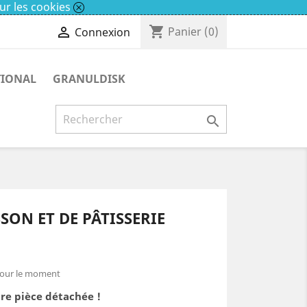
ur les cookies
shopping_cart

Panier
(0)
Connexion
TIONAL
GRANULDISK

SON ET DE PÂTISSERIE
pour le moment
re pièce détachée !