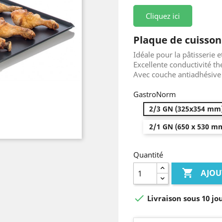
Cliquez ici
Plaque de cuisson 
Idéale pour la pâtisserie 
Excellente conductivité t
Avec couche antiadhésive 
GastroNorm
2/3 GN (325x354 mm
2/1 GN (650 x 530 m
Quantité

AJOU

Livraison sous 10 jou