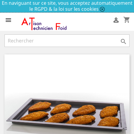
En naviguant sur ce site, vous acceptez automatiquement
le RGPD & la loi sur les cookies
shopping_cart


