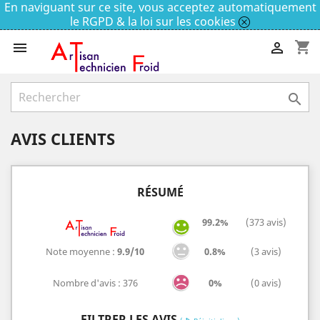
En naviguant sur ce site, vous acceptez automatiquement
le RGPD & la loi sur les cookies
shopping_cart



AVIS CLIENTS
RÉSUMÉ
99.2%
(373 avis)
Note moyenne :
9.9/10
0.8%
(3 avis)
Nombre d'avis : 376
0%
(0 avis)
FILTRER LES AVIS