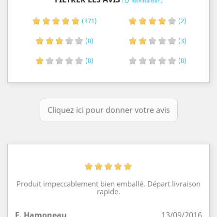
(
Réinitialiser )
sync
(371)
(2)
(0)
(3)
(0)
(0)
Cliquez ici pour donner votre avis
Produit impeccablement bien emballé. Départ livraison
rapide.
F. Hamoneau
13/09/2016