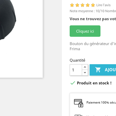
Lire l'avis
Note moyenne :
10
/10
Nombre
Vous ne trouvez pas vot
Cliquez ici
Bouton du générateur d'im
Frima
Quantité

AJOU

Produit en stock !
Paiement 100% sécur