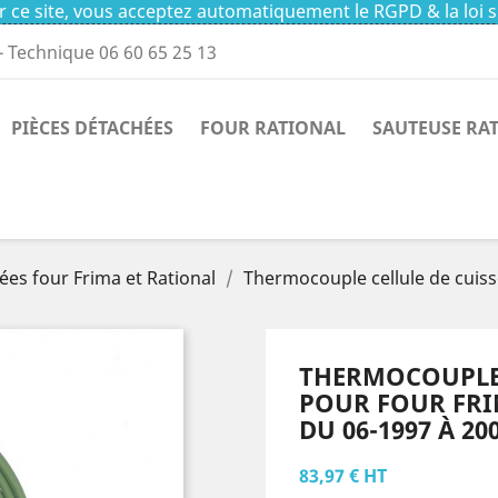
 ce site, vous acceptez automatiquement le RGPD & la loi s
- Technique 06 60 65 25 13
PIÈCES DÉTACHÉES
FOUR RATIONAL
SAUTEUSE RA
ées four Frima et Rational
Thermocouple cellule de cuis
THERMOCOUPLE 
POUR FOUR FRI
DU 06-1997 À 20
83,97 € HT