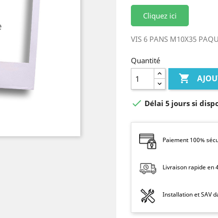
Cliquez ici
VIS 6 PANS M10X35 PAQ
Quantité

AJOU

Délai 5 jours si disp
Paiement 100% sécur
Livraison rapide en
Installation et SAV 