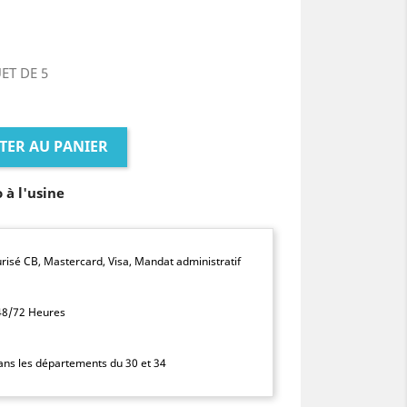
UET DE 5
TER AU PANIER
o à l'usine
isé CB, Mastercard, Visa, Mandat administratif
 48/72 Heures
dans les départements du 30 et 34