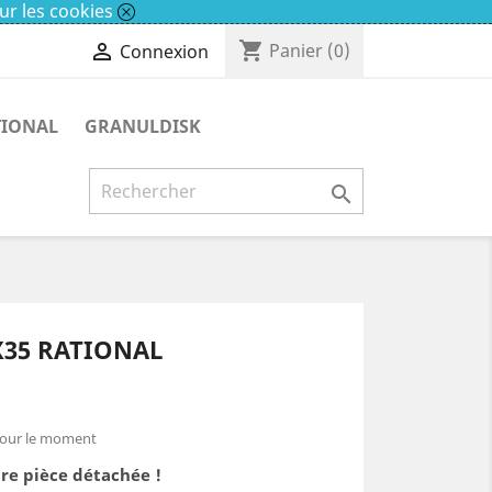
ur les cookies
shopping_cart

Panier
(0)
Connexion
TIONAL
GRANULDISK

X35 RATIONAL
pour le moment
re pièce détachée !