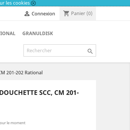
ur les cookies
shopping_cart

Panier
(0)
Connexion
TIONAL
GRANULDISK

CM 201-202 Rational
DOUCHETTE SCC, CM 201-
pour le moment