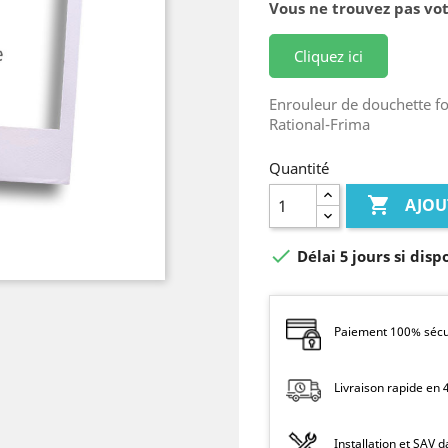
Vous ne trouvez pas vot
Cliquez ici
Enrouleur de douchette f
Rational-Frima
Quantité

AJOU

Délai 5 jours si disp
Paiement 100% sécur
Livraison rapide en
Installation et SAV 