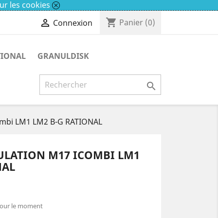
ur les cookies
shopping_cart

Panier
(0)
Connexion
TIONAL
GRANULDISK

ombi LM1 LM2 B-G RATIONAL
ULATION M17 ICOMBI LM1
NAL
pour le moment