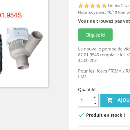
Lire les 2 avi
Note moyenne :
10
/10
Nombre
Vous ne trouvez pas vot
Cliquez ici
La nouvelle pompe de vid
87.01.954S remplace les r
44.00.207.
Pour les fours FRIMA / 
LM1
Quantité

AJOU

Produit en stock !