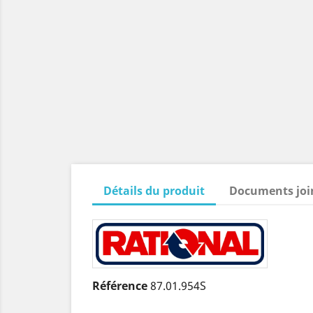
Détails du produit
Documents joi
Référence
87.01.954S